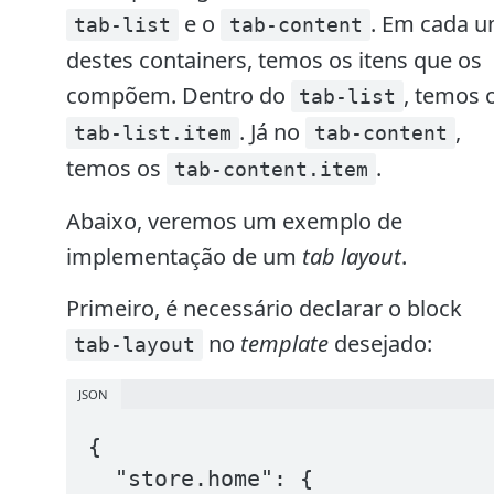
e o
. Em cada 
tab-list
tab-content
destes containers, temos os itens que os
compõem. Dentro do
, temos 
tab-list
. Já no
,
tab-list.item
tab-content
temos os
.
tab-content.item
Abaixo, veremos um exemplo de
implementação de um
tab layout
.
Primeiro, é necessário declarar o block
no
template
desejado:
tab-layout
JSON
{

  "store.home": {
