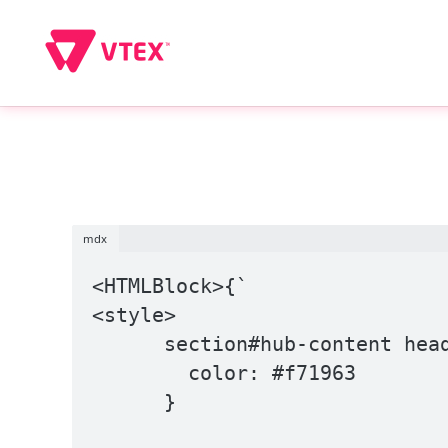
mdx
<HTMLBlock>{`

<style>

      section#hub-content header h1, section#hub-content header h2 {

        color: #f71963

      }
