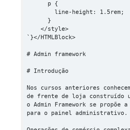
      p {

        line-height: 1.5rem;

      }

    </style>

`}</HTMLBlock>

# Admin framework

# Introdução

Nos cursos anteriores conhecem
de frente de loja construído u
o Admin Framework se propõe a 
para o painel administrativo.

Operações de comércio complexa