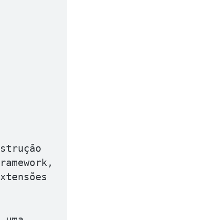
strução 
ramework, 
xtensões 
 uma 